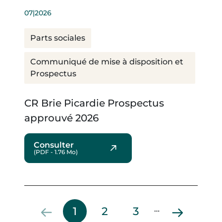
07|2026
Parts sociales
Communiqué de mise à disposition et
Prospectus
CR Brie Picardie Prospectus
approuvé 2026
Consulter
(PDF - 1.76 Mo)
Page courante
Page
Page
…
1
2
3